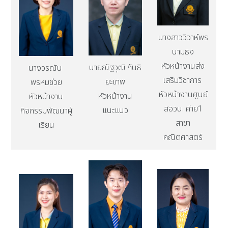
นางสาววิวาห์พร
นามธง
หัวหน้างานส่ง
นายณัฐวุฒิ กันธิ
นางวรณัน
เสริมวิชาการ
ยะเทพ
พรหมช่วย
หัวหน้างานศูนย์
หัวหน้างาน
หัวหน้างาน
สอวน. ค่าย1
แนะแนว
กิจกรรมพัฒนาผู้
สาขา
เรียน
คณิตศาสตร์