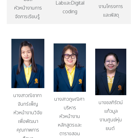
LabและDigital
งานโครงการ
หัวหน้างานการ
coding
และพัสดุ
จัดการเรียนรู้
นางสาวณิชาภา
นางสาวภูษณิศา
นางชลภิรัตน์
จันทร์เพ็ญ
บริหาร
แก้วมูล
หัวหน้างานวิจัย
หัวหน้างาน
งานศูนย์หุ่น
เพื่อพัฒนา
หลักสูตรและ
ยนต์
คุณภาพการ
ตารางสอน