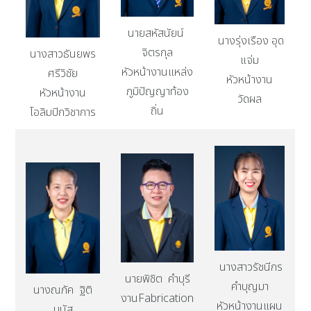
นายสหัสนัยน์
นางรุ่งเรือง อุด
จิตรกุล
นางสาวธันยพร
แจ่ม
หัวหน้างานแหล่ง
ศรีวิชัย
หัวหน้างาน
ภูมิปัญญาท้อง
หัวหน้างาน
วัดผล
ถิ่น
โอลิมปิกวิชาการ
นางสาวรัชนีกร
นายพิชิต คำบุรี
คำบุญมา
นางณภัค ฐิติ
งานFabrication
หัวหน้างานแผน
มนัส