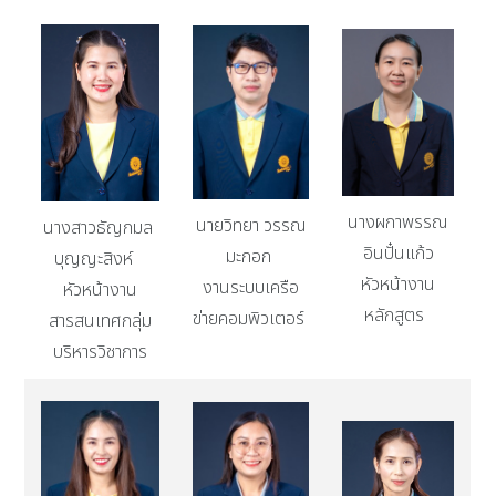
นางผกาพรรณ
นายวิทยา วรรณ
นางสาวธัญกมล
อินปั๋นแก้ว
มะกอก
บุญญะสิงห์
หัวหน้างาน
งานระบบเครือ
หัวหน้างาน
หลักสูตร
ข่ายคอมพิวเตอร์
สารสนเทศกลุ่ม
บริหารวิชาการ