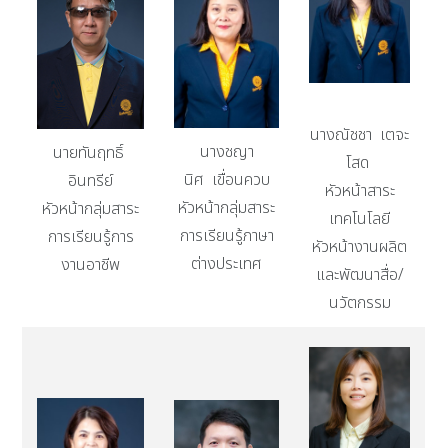
นางณัชชา เตจะ
นางชญา
นายทันฤทธิ์
โสด
นิศ เขื่อนควบ
อินทรีย์
หัวหน้าสาระ
หัวหน้ากลุ่มสาระ
หัวหน้ากลุ่มสาระ
เทคโนโลยี
การเรียนรู้ภาษา
การเรียนรู้การ
หัวหน้างานผลิต
ต่างประเทศ
งานอาชีพ
และพัฒนาสื่อ/
นวัตกรรม