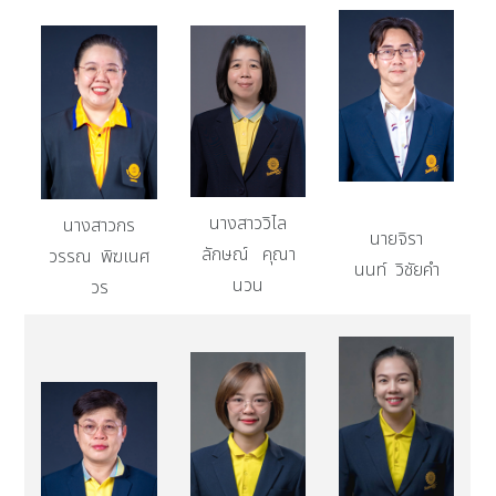
นางสาววิไล
นางสาวกร
นายจิรา
ลักษณ์ คุณา
วรรณ พิฆเนศ
นนท์ วิชัยคำ
นวน
วร