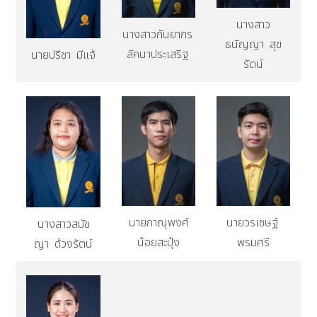
นางสาว
นางสาวกันยากร
ธนัญญา สุข
ลัคนาประเสริฐ
นายปรีชา มีแจ้
รัตน์
นายภาณุพงศ์
นายวรเชษฐ์
นางสาวสมัช
น้อยสะปุ๋ง
พรมศรี
ญา ด้วงรัตน์