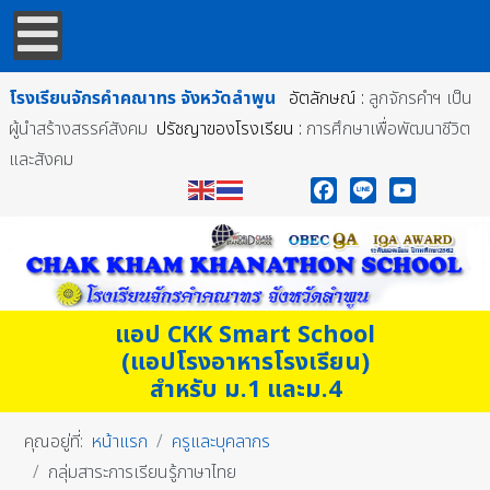
โรงเรียนจักรคำคณาทร
จังหวัดลำพูน
อัตลักษณ์ :
ลูกจักรคำฯ เป็น
ผู้นำสร้างสรรค์สังคม
ปรัชญาของโรงเรียน :
การศึกษาเพื่อพัฒนาชีวิต
และสังคม
Facebook
Line
YouTube
แอป CKK Smart School
(แอปโรงอาหารโรงเรียน)
สำหรับ ม.1 และม.4
คุณอยู่ที่:
หน้าแรก
ครูและบุคลากร
กลุ่มสาระการเรียนรู้ภาษาไทย