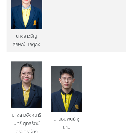
นางสาวธัญ
ลักษณ์ เกตุกิ่ง
นางสาวอังศุมาริ
นายธนพนธ์ ชู
นทร์ พุทธรัตน์
นาม
ครูอัตราจ้าง