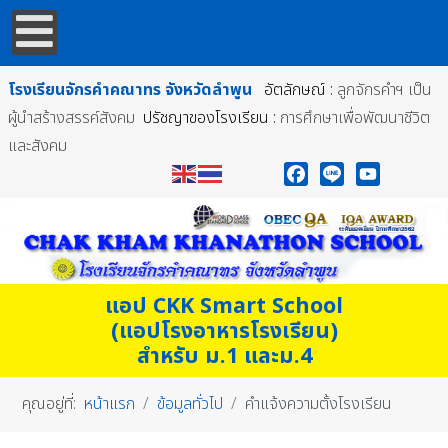
โรงเรียนจักรคำคณาทร
จังหวัดลำพูน
อัตลักษณ์ :
ลูกจักรคำฯ เป็น
ผู้นำสร้างสรรค์สังคม
ปรัชญาของโรงเรียน :
การศึกษาเพื่อพัฒนาชีวิต
และสังคม
Facebook
Line
YouTube
แอป CKK Smart School
(แอปโรงอาหารโรงเรียน)
สำหรับ ม.1 และม.4
คุณอยู่ที่:
หน้าแรก
ข้อมูลทั่วไป
คำแจ้งความตั้งโรงเรียน