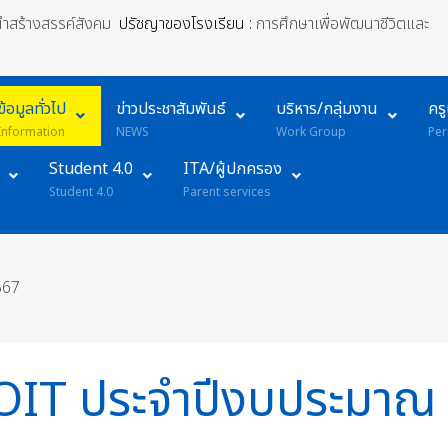
้นำสร้างสรรค์สังคม
ปรัชญาของโรงเรียน :
การศึกษาเพื่อพัฒนาชีวิตและ
ข้อมูลทั่วไป
ข่าวประชาสัมพันธ์
บริหาร/กลุ่มงาน
คร
Information
NEWS
Work Group
Per
Student 4.0
ITA/ผู้ปกครอง
Student 4.0
Parent services
567
ัด OIT ประจำปีงบประมา