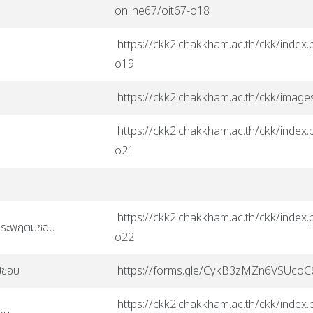
online67/oit67-o18
https://ckk2.chakkham.ac.th/ckk/index.p
o19
https://ckk2.chakkham.ac.th/ckk/ima
https://ckk2.chakkham.ac.th/ckk/index.p
o21
https://ckk2.chakkham.ac.th/ckk/index.p
ประพฤติมิชอบ
o22
มิชอบ
https://forms.gle/CykB3zMZn6VSUcoC
https://ckk2.chakkham.ac.th/ckk/index.p