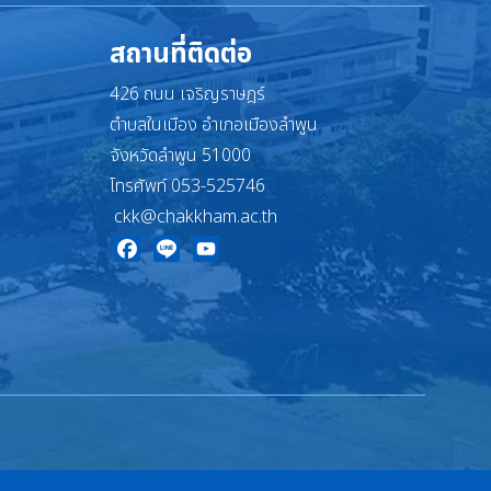
สถานที่ติดต่อ
426 ถนน เจริญราษฎร์
ตำบลในเมือง อำเภอเมืองลำพูน
จังหวัดลำพูน 51000
โทรศัพท์ 053-525746
ckk@chakkham.ac.th
Facebook
Line
YouTube