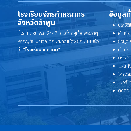
โรงเรียนจักรคำคณาทร
ข้อมูลท
จังหวัดลำพูน
ประวัต
ตั้งขึ้นเมื่อปี พ.ศ.2447 เดิมตั้งอยู่ที่วัดพระธาตุ
คำแจ้ง
หริภุญชัย บริเวณคณะสะดือเมือง ขณะนั้นมีชื่อ
ข้อมูล
ว่า
“โรงเรียนวิทยาคม”
ทำเนียบ
ตราสัญ
แผนผัง
โครงสร
เบอร์โ
ติดต่อ