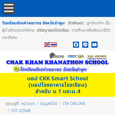
โรงเรียนจักรคำคณาทร
จังหวัดลำพูน
อัตลักษณ์ :
ลูกจักรคำฯ เป็น
ผู้นำสร้างสรรค์สังคม
ปรัชญาของโรงเรียน :
การศึกษาเพื่อพัฒนาชีวิต
และสังคม
Facebook
Line
YouTube
แอป CKK Smart School
(แอปโรงอาหารโรงเรียน)
สำหรับ ม.1 และม.4
คุณอยู่ที่:
หน้าแรก
ข้อมูลทั่วไป
ITA ONLINE
OIT ปี2568